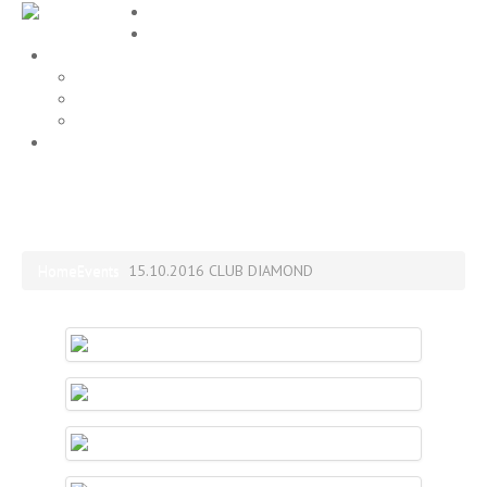
Home
EVENTS
Gallery
Party Fotos
Location
ALLE FOTOS
Impressum
15.10.2016 CLUB DIAMOND
Home
Events
15.10.2016 CLUB DIAMOND