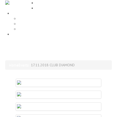
Home
EVENTS
Gallery
Party Fotos
Location
ALLE FOTOS
Impressum
17.11.2018 CLUB DIAMOND
Home
Events
17.11.2018 CLUB DIAMOND