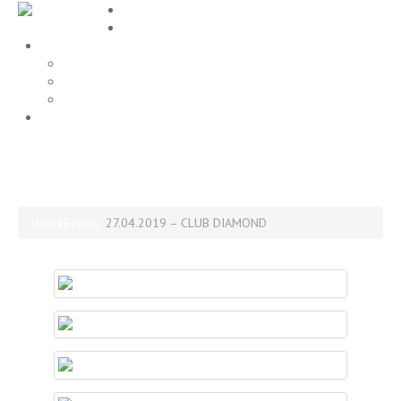
Home
EVENTS
Gallery
Party Fotos
Location
ALLE FOTOS
Impressum
27.04.2019 – CLUB DIAMOND
Home
Events
27.04.2019 – CLUB DIAMOND