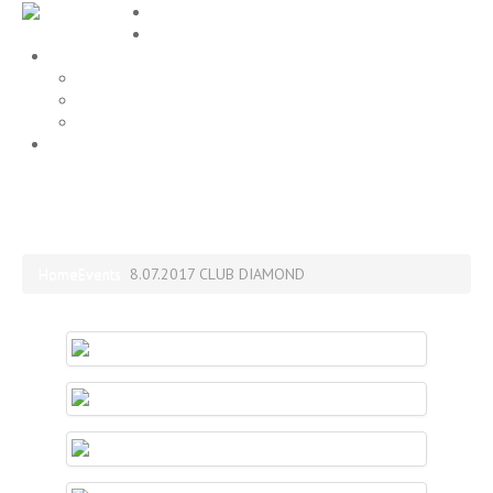
Home
EVENTS
Gallery
Party Fotos
Location
ALLE FOTOS
Impressum
8.07.2017 CLUB DIAMOND
Home
Events
8.07.2017 CLUB DIAMOND