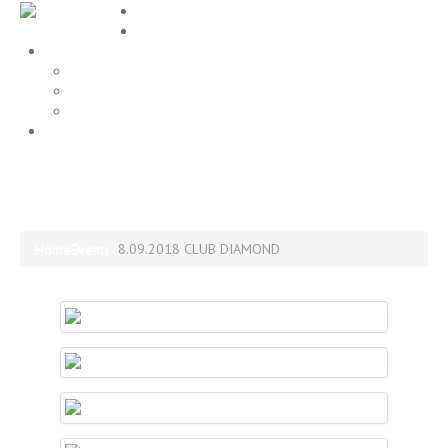
Home
EVENTS
Gallery
Party Fotos
Location
ALLE FOTOS
Impressum
8.09.2018 CLUB DIAMOND
Home
Events
8.09.2018 CLUB DIAMOND