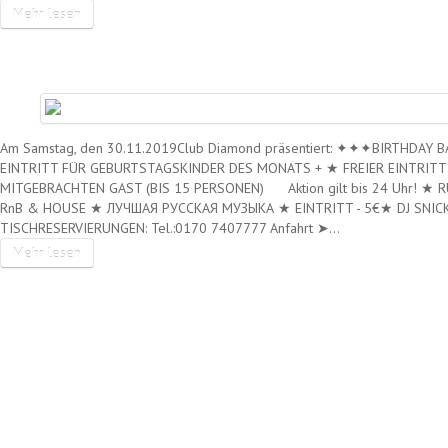
Mehr lesen
SA. 30.11.2019 – BIRTHDAY BA
Am Samstag, den 30.11.2019Club Diamond präsentiert: ✦✦✦BIRTHDAY
EINTRITT FÜR GEBURTSTAGSKINDER DES MONATS + ★ FREIER EINTRITT
MITGEBRACHTEN GAST (BIS 15 PERSONEN) Aktion gilt bis 24 Uhr! ★ R
RnB & HOUSE ★ ЛУЧШАЯ РУССКАЯ МУЗЫКА ★ EINTRITT - 5€★ DJ SNICK
TISCHRESERVIERUNGEN: Tel.:0170 7407777 Anfahrt ➤…
Mehr lesen