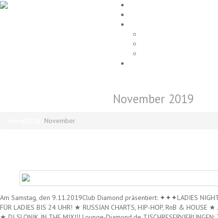
Home
EVENTS
Gallery
Party Fotos
Location
ALLE FOTOS
Impressum
Monats-Archive:
November 2019
Home
2019
November
SA. 9.11.2019 – LADIES NIGHT
Am Samstag, den 9.11.2019Club Diamond präsentiert: ✦✦✦LADIES NI
FÜR LADIES BIS 24 UHR! ★ RUSSIAN CHARTS, HIP-HOP, RnB & HOUSE 
★ DJ SLONIK IN THE MIX!!! Lounge-Diamond.de TISCHRESERVIERUNGEN: T