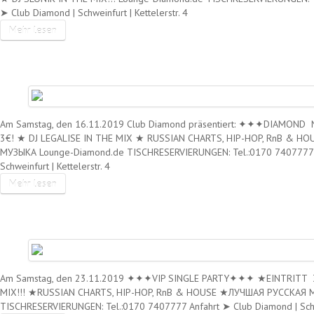
➤ Club Diamond | Schweinfurt | Kettelerstr. 4
Mehr lesen
SA. 16.11.2019 – DIAMOND NIG
Am Samstag, den 16.11.2019 Club Diamond präsentiert: ✦✦✦DIAMON
3€! ★ DJ LEGALISE IN THE MIX ★ RUSSIAN CHARTS, HIP-HOP, RnB & 
МУЗЫКА Lounge-Diamond.de TISCHRESERVIERUNGEN: Tel.:0170 7407777 A
Schweinfurt | Kettelerstr. 4
Mehr lesen
SA. 23.11.2019 – VIP SINGLE PA
Am Samstag, den 23.11.2019 ✦✦✦VIP SINGLE PARTY✦✦✦ ★EINTRITT 3
MIX!!! ★RUSSIAN CHARTS, HIP-HOP, RnB & HOUSE ★ЛУЧШАЯ РУССКАЯ 
TISCHRESERVIERUNGEN: Tel.:0170 7407777 Anfahrt ➤ Club Diamond | Schwe