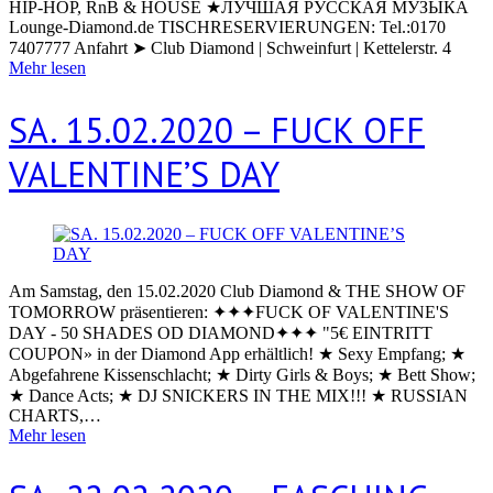
HIP-HOP, RnB & HOUSE ★ЛУЧШАЯ РУССКАЯ МУЗЫКА
Lounge-Diamond.de TISCHRESERVIERUNGEN: Tel.:0170
7407777 Anfahrt ➤ Club Diamond | Schweinfurt | Kettelerstr. 4
Mehr lesen
SA. 15.02.2020 – FUCK OFF
VALENTINE’S DAY
Am Samstag, den 15.02.2020 Club Diamond & THE SHOW OF
TOMORROW präsentieren: ✦✦✦FUCK OF VALENTINE'S
DAY - 50 SHADES OD DIAMOND✦✦✦ "5€ EINTRITT
COUPON» in der Diamond App erhältlich! ★ Sexy Empfang; ★
Abgefahrene Kissenschlacht; ★ Dirty Girls & Boys; ★ Bett Show;
★ Dance Acts; ★ DJ SNICKERS IN THE MIX!!! ★ RUSSIAN
CHARTS,…
Mehr lesen