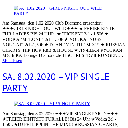
Am Samstag, den 1.02.2020 Club Diamond präsentiert:
✦✦✦GIRLS NIGHT OUT WILD✦✦✦ ★ FREIER EINTRTT
FÜR LADIES BIS 24 UHR! ★ "FICKEN" 2cl - 1,50€ ★
VODKA "MELONE" 2cl -1,50€ ★ VODKA "NUSS -
NOUGAT" 2cl -1,50€ ★ DJ ANDY IN THE MIX!!! ★ RUSSIAN
CHARTS, HIP-HOP, RnB & HOUSE ★ ЛУЧШАЯ РУССКАЯ
МУЗЫКА Lounge-Diamond.de TISCHRESERVIERUNGEN:…
Mehr lesen
SA. 8.02.2020 – VIP SINGLE
PARTY
Am Samstag, den 8.02.2020 ✦✦✦VIP SINGLE PARTY✦✦✦
★FREIER EINTRITT FÜR ALLE! Bis 24 Uhr ★Vodka 2cl -
1.50€ ★DJ PHILIPPI IN THE MIX!!! ★RUSSIAN CHARTS,