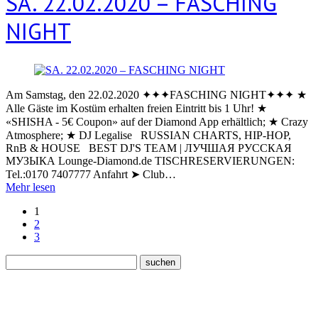
SA. 22.02.2020 – FASCHING
NIGHT
Am Samstag, den 22.02.2020 ✦✦✦FASCHING NIGHT✦✦✦ ★
Alle Gäste im Kostüm erhalten freien Eintritt bis 1 Uhr! ★
«SHISHA - 5€ Coupon» auf der Diamond App erhältlich; ★ Crazy
Atmosphere; ★ DJ Legalise RUSSIAN CHARTS, HIP-HOP,
RnB & HOUSE BEST DJ'S TEAM | ЛУЧШАЯ РУССКАЯ
МУЗЫКА Lounge-Diamond.de TISCHRESERVIERUNGEN:
Tel.:0170 7407777 Anfahrt ➤ Club…
Mehr lesen
1
2
3
Neueste Beiträge