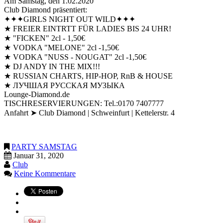
Am Samstag, den 1.02.2020
Club Diamond präsentiert:
✦✦✦GIRLS NIGHT OUT WILD✦✦✦
★ FREIER EINTRTT FÜR LADIES BIS 24 UHR!
★ "FICKEN" 2cl - 1,50€
★ VODKA "MELONE" 2cl -1,50€
★ VODKA "NUSS - NOUGAT" 2cl -1,50€
★ DJ ANDY IN THE MIX!!!
★ RUSSIAN CHARTS, HIP-HOP, RnB & HOUSE
★ ЛУЧШАЯ РУССКАЯ МУЗЫКА
Lounge-Diamond.de
TISCHRESERVIERUNGEN: Tel.:0170 7407777
Anfahrt ➤ Club Diamond | Schweinfurt | Kettelerstr. 4
PARTY SAMSTAG
Januar 31, 2020
Club
Keine Kommentare