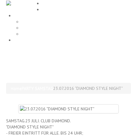
Home
EVENTS
Gallery
Party Fotos
Location
ALLE FOTOS
Impressum
23.07.2016 “DIAMOND STYLE
NIGHT”
Home
PARTY SAMSTAG
23.07.2016 “DIAMOND STYLE NIGHT”
SAMSTAG.23 JULI. CLUB DIAMOND.
"DIAMOND STYLE NIGHT"
- FREIER EINTRITT FÜR ALLE. BIS 24 UHR;