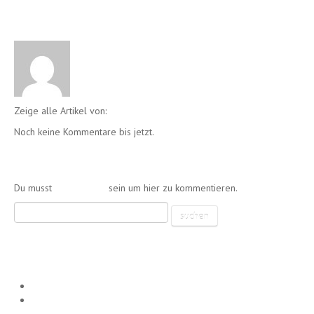
Geschrieben von
Club
Zeige alle Artikel von:
Club
Noch keine Kommentare bis jetzt.
Einen Kommentar schreiben
Du musst
angemeldet
sein um hier zu kommentieren.
Neueste Beiträge
SA. 02.04.22 – CLUB DIAMOND RE-OPENING NIGHT!
Am Samstag, den 30.10.2021 HALLOWEEN NIGHT! FREIER
EINTRITT FÜR ALLE BIS 24 UHR!