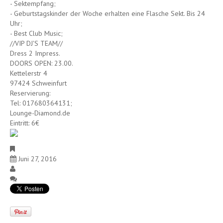
- Sektempfang;
- Geburtstagskinder der Woche erhalten eine Flasche Sekt. Bis 24
Uhr;
- Best Club Music;
//VIP DJ'S TEAM//
Dress 2 Impress.
DOORS OPEN: 23.00.
Kettelerstr 4
97424 Schweinfurt
Reservierung:
Tel: 017680364131;
Lounge-Diamond.de
Eintritt: 6€
PARTY SAMSTAG
Juni 27, 2016
Club
Keine Kommentare