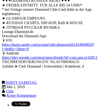
✦✦✦DIAMOND RUSSIAN NIGHT✦✦✦
★ FREIER EINTRITT FÜR ALLE BIS 24 UHR!*
* bei Vorlage unserer Diamond Club-Card (bitte in der App
registrieren)
★ GLAMOUR EMPFANG
★
RUSSIAN CHARTS, HIP-HOP, RnB & HOUSE
★
ЛУЧШАЯ РУССКАЯ МУЗЫКА
Lounge-Diamond.de
Download the Diamond App:
📱iOS:
https://itunes.apple.com/us/app/club-diamond/id1454000820?
l=de&ls=1&mt=8
📱Android:
https://play.google.com/store/apps/details?id=com.app.p1430CI
TISCHRESERVIERUNGEN: Tel.:017680364131
Anfahrt ➤ Club Diamond | Schweinfurt | Kettelerstr. 4
PARTY SAMSTAG
Mai 1, 2019
Club
Keine Kommentare