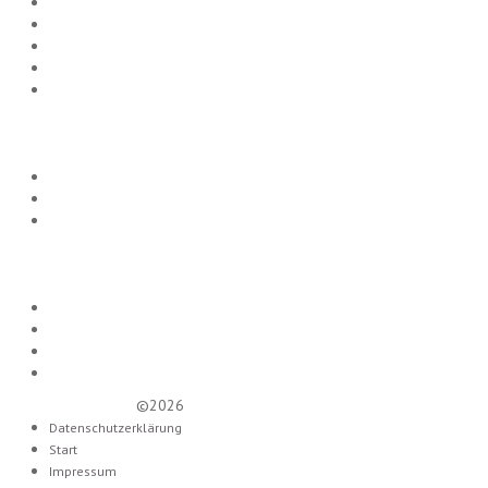
September 2016
August 2016
Juli 2016
Juni 2016
Mai 2016
Categories
PARTY FREITAG
PARTY SAMSTAG
Uncategorized
Meta
Anmelden
Eintrags-Feed
Kommentar-Feed
WordPress.org
Lounge Diamond
©2026
Datenschutzerklärung
Start
Impressum