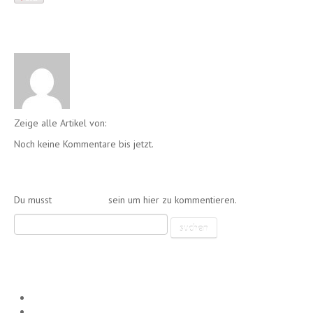
Geschrieben von
Club
Zeige alle Artikel von:
Club
Noch keine Kommentare bis jetzt.
Einen Kommentar schreiben
Du musst
angemeldet
sein um hier zu kommentieren.
Neueste Beiträge
SA. 02.04.22 – CLUB DIAMOND RE-OPENING NIGHT!
Am Samstag, den 30.10.2021 HALLOWEEN NIGHT! FREIER