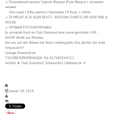
♫ Популярный проект Сергея Жукова (Руки Вверх) с лучшими
хитами:
Она одна | Губы шепчут | Красивая | Я буду с тобой
♫
DJ MPLAY & DJ ALEN BEATZ - RUSSIAN CHARTS, HIP-HOP, RnB &
HOUSE
♫ ЛУЧШАЯ РУССКАЯ МУЗЫКА
Es erwartet Euch im Club Diamond eine unvergessliche LIVE -
SHOW direkt aus Moskau
bei uns auf der Bühne mit Ihren
Lieblingshits. Das dürfen Sie nicht
verpassen!!!
Lounge-Diamond.de
TISCHRESERVIERUNGEN: Tel.:017680364131
Anfahrt ➤ Club Diamond | Schweinfurt | Kettelerstr. 4
PARTY SAMSTAG
Januar 28, 2019
Club
Keine Kommentare