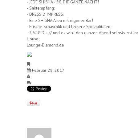
- JEDE SHISHA - 5€. DIE GANZE NACHT!
- Sektempfang;
- DRESS 2 IMPRESS;
- Eine SHISHA Area mit eigener Bar!
- Frische Schaschlik und leckere Spezialitäten;
- 2 V.I.P DJs // und es wird den ganzen Abend selbstverstä
House;
Lounge-Diamond.de
PARTY SAMSTAG
Februar 28, 2017
Club
Keine Kommentare
Geschrieben von
Club