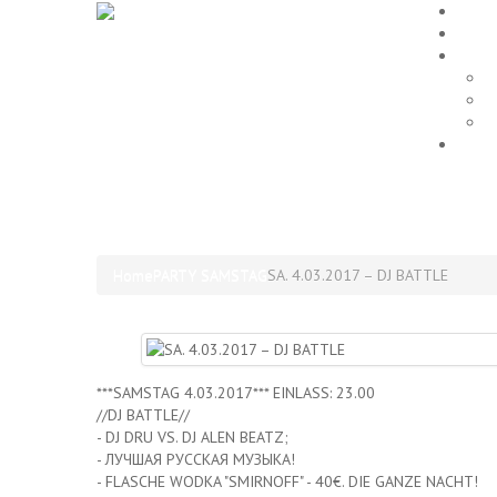
Home
EVEN
Galle
P
L
A
Impr
SA. 4.03.2017 – DJ BATTL
Home
PARTY SAMSTAG
SA. 4.03.2017 – DJ BATTLE
***SAMSTAG 4.03.2017*** EINLASS: 23.00
//DJ BATTLE//
- DJ DRU VS. DJ ALEN BEATZ;
- ЛУЧШАЯ РУССКАЯ МУЗЫКА!
- FLASCHE WODKA "SMIRNOFF" - 40€. DIE GANZE NACHT!