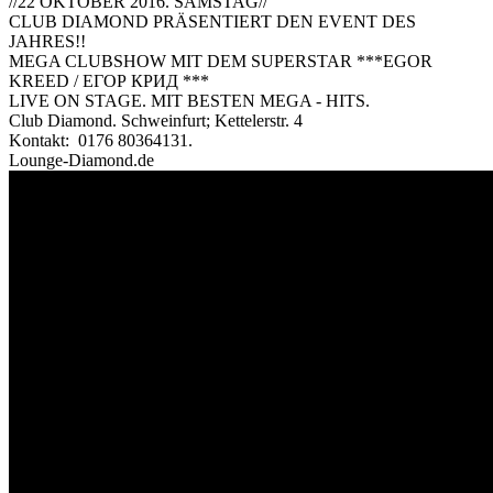
//22 OKTOBER 2016. SAMSTAG//
CLUB DIAMOND PRÄSENTIERT DEN EVENT DES
JAHRES!!
MEGA CLUBSHOW MIT DEM SUPERSTAR ***EGOR
KREED / ЕГОР КРИД ***
LIVE ON STAGE. MIT BESTEN MEGA - HITS.
Club Diamond. Schweinfurt; Kettelerstr. 4
Kontakt: 0176 80364131.
Lounge-Diamond.de